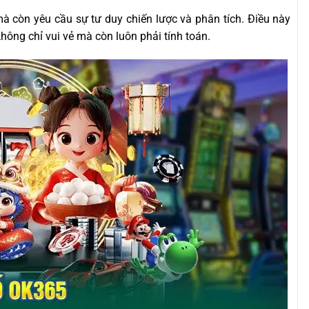
mà còn yêu cầu sự tư duy chiến lược và phân tích. Điều này
không chỉ vui vẻ mà còn luôn phải tính toán.