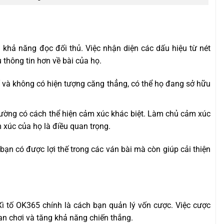
à khả năng đọc đối thủ. Việc nhận diện các dấu hiệu từ nét
 thông tin hơn về bài của họ.
ố và không có hiện tượng căng thẳng, có thể họ đang sở hữu
ường có cách thể hiện cảm xúc khác biệt. Làm chủ cảm xúc
xúc của họ là điều quan trọng.
bạn có được lợi thế trong các ván bài mà còn giúp cải thiện
Xì tố OK365 chính là cách bạn quản lý vốn cược. Việc cược
ian chơi và tăng khả năng chiến thắng.