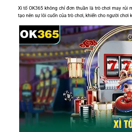
Xì tố OK365 không chỉ đơn thuần là trò chơi may rủi 
tạo nên sự lôi cuốn của trò chơi, khiến cho người chơi 