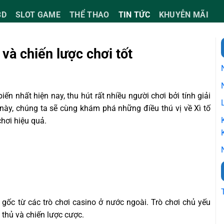
3D
SLOT GAME
THỂ THAO
TIN TỨC
KHUYỄN MÃI
 và chiến lược chơi tốt
ến nhất hiện nay, thu hút rất nhiều người chơi bởi tính giải
t này, chúng ta sẽ cùng khám phá những điều thú vị về Xì tố
chơi hiệu quả.
 gốc từ các trò chơi casino ở nước ngoài. Trò chơi chủ yếu
thủ và chiến lược cược.