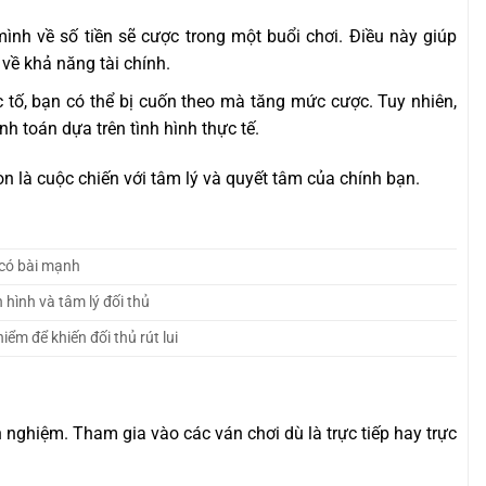
mình về số tiền sẽ cược trong một buổi chơi. Điều này giúp
 về khả năng tài chính.
tục tố, bạn có thể bị cuốn theo mà tăng mức cược. Tuy nhiên,
nh toán dựa trên tình hình thực tế.
òn là cuộc chiến với tâm lý và quyết tâm của chính bạn.
 có bài mạnh
h hình và tâm lý đối thủ
iểm để khiến đối thủ rút lui
nghiệm. Tham gia vào các ván chơi dù là trực tiếp hay trực