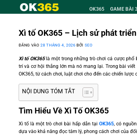
OK365
GAME BÀI 
Xì tố OK365 – Lịch sử phát triển
ĐĂNG VÀO
28 THÁNG 4, 2026
BỞI
SEO
Xì tố OK365
là một trong những trò chơi cá cược phổ bi
trí và cơ hội thắng lớn mà nó mang lại. Trong bài viế
OK365, từ cách chơi, luật chơi cho đến các chiến lược 
NỘI DUNG TÓM TẮT
Tìm Hiểu Về Xì Tố OK365
Xì tố là một trò chơi bài hấp dẫn tại
OK365
, có nguồn
dựa vào khả năng đọc tâm lý, phong cách chơi của đối 