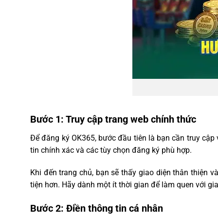
Bước 1: Truy cập trang web chính thức
Để đăng ký OK365, bước đầu tiên là bạn cần truy cập v
tin chính xác và các tùy chọn đăng ký phù hợp.
Khi đến trang chủ, bạn sẽ thấy giao diện thân thiện 
tiện hơn. Hãy dành một ít thời gian để làm quen với g
Bước 2: Điền thông tin cá nhân