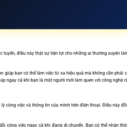
c tuyến, điều này thật sự tiện lợi cho những ai thường xuyên là
òn giúp bạn có thể làm việc từ xa hiệu quả mà không cần phải 
 giúp ngay cả khi bạn là một người mới làm quen với công nghệ
ý công việc và thông tin của mình trên điện thoại. Điều này đồn
 dõi công việc ngay cả khi đang di chuyển. Bạn có thể nhận thô