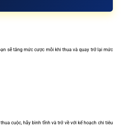
bạn sẽ tăng mức cược mỗi khi thua và quay trở lại mức
ua cuộc, hãy bình tĩnh và trở về với kế hoạch chi tiêu