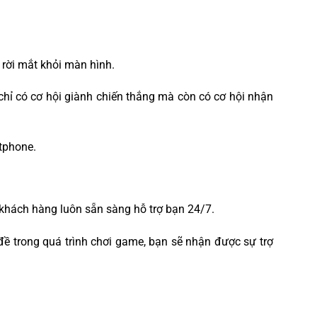
 rời mắt khỏi màn hình.
 chỉ có cơ hội giành chiến thắng mà còn có cơ hội nhận
tphone.
khách hàng luôn sẵn sàng hỗ trợ bạn 24/7.
đề trong quá trình chơi game, bạn sẽ nhận được sự trợ