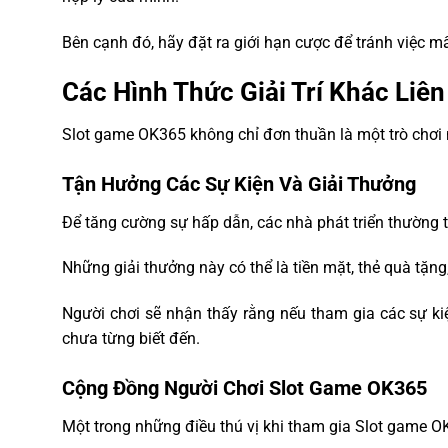
Bên cạnh đó, hãy đặt ra giới hạn cược để tránh việc m
Các Hình Thức Giải Trí Khác Li
Slot game OK365 không chỉ đơn thuần là một trò chơi m
Tận Hưởng Các Sự Kiện Và Giải Thưởng
Để tăng cường sự hấp dẫn, các nhà phát triển thường t
Những giải thưởng này có thể là tiền mặt, thẻ quà tặn
Người chơi sẽ nhận thấy rằng nếu tham gia các sự ki
chưa từng biết đến.
Cộng Đồng Người Chơi Slot Game OK365
Một trong những điều thú vị khi tham gia Slot game OK