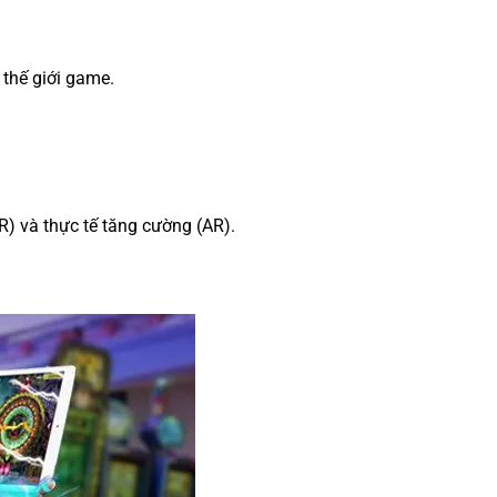
 thế giới game.
R) và thực tế tăng cường (AR).