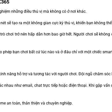
K365
ghiệm những điều thú vị mà không có ở nơi khác.
ét sẽ tạo ra một không gian cực kỳ thú vị, khiến bạn không thể
trò chơi trở nên hấp dẫn hơn bao giờ hết. Người chơi sẽ không
 phép bạn chơi bất cứ lúc nào và ở đâu chỉ với một chiếc smar
nh năng hỗ trợ và tương tác với người chơi. Đội ngũ chăm sóc 
c nhau như email, chat trực tiếp hoặc điện thoại. Khi gặp vấn 
me an toàn, thân thiện và chuyên nghiệp.