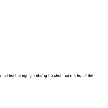
n cơ hội trải nghiệm những trò chơi mới mà họ có thể