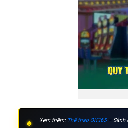
Xem thêm:
Thể thao OK365
– Sảnh 