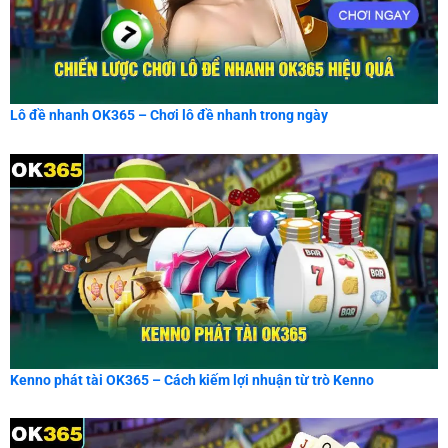
Lô đề nhanh OK365 – Chơi lô đề nhanh trong ngày
Kenno phát tài OK365 – Cách kiếm lợi nhuận từ trò Kenno