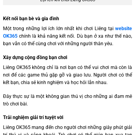
Kết nối bạn bè và gia đình
Một trong những lợi ích lớn nhất khi chơi Liêng tại
website
OK365
chính là khả năng kết nối. Dù bạn ở xa như thế nào,
bạn vẫn có thể cùng chơi với những người thân yêu.
Xây dựng cộng đồng bạn chơi
Liêng OK365 không chỉ là nơi bạn có thể vui chơi mà còn là
nơi để các game thủ gặp gỡ và giao lưu. Người chơi có thể
kết bạn, chia sẻ kinh nghiệm và học hỏi lẫn nhau.
Đây thực sự là một không gian thú vị cho những ai đam mê
trò chơi bài.
Trải nghiệm giải trí tuyệt vời
Liêng OK365 mang đến cho người chơi những giây phút giải
trí thú vị và sảng khoái. Trò chơi có thể giúp bạn xua tan