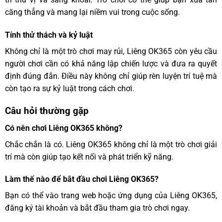
căng thẳng và mang lại niềm vui trong cuộc sống.
Tính thử thách và kỷ luật
Không chỉ là một trò chơi may rủi, Liêng OK365 còn yêu cầu
người chơi cần có khả năng lập chiến lược và đưa ra quyết
định đúng đắn. Điều này không chỉ giúp rèn luyện trí tuệ mà
còn tạo ra sự kỷ luật trong cách chơi.
Câu hỏi thường gặp
Có nên chơi Liêng OK365 không?
Chắc chắn là có. Liêng OK365 không chỉ là một trò chơi giải
trí mà còn giúp tạo kết nối và phát triển kỹ năng.
Làm thế nào để bắt đầu chơi Liêng OK365?
Bạn có thể vào trang web hoặc ứng dụng của Liêng OK365,
đăng ký tài khoản và bắt đầu tham gia trò chơi ngay.