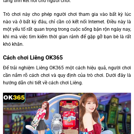
tăng tính kết nối cho người chơi.
Trò chơi này cho phép người chơi tham gia vào bất kỳ lúc
nào và ở bất kỳ đâu, chỉ cần có kết nối Internet. Điều này là
một yếu tố rất quan trọng trong cuộc sống bận rộn ngày nay,
khi mà việc tìm kiếm thời gian rảnh để gặp gỡ bạn bè là rất
khó khăn.
Cách chơi Liêng OK365
Để trải nghiệm Liêng OK365 một cách hiệu quả, người chơi
cần nắm rõ cách chơi và quy định của trò chơi. Dưới đây là
hướng dẫn chi tiết về cách chơi Liêng.