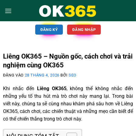
ĐĂNG KÝ
ĐĂNG NHẬP
Liêng OK365 – Nguồn gốc, cách chơi và trải
nghiệm cùng OK365
ĐĂNG VÀO
28 THÁNG 4, 2026
BỞI
SEO
Khi nhắc đến
Liêng OK365
, không thể không nhắc đến
những yếu tố thu hút mà trò chơi này mang lại. Trong bài
viết này, chúng ta sẽ cùng nhau khám phá sâu hơn về Liêng
OK365, cách chơi, các chiến thuật và những mẹo cần biết để
có thể chiến thắng trong trò chơi này.