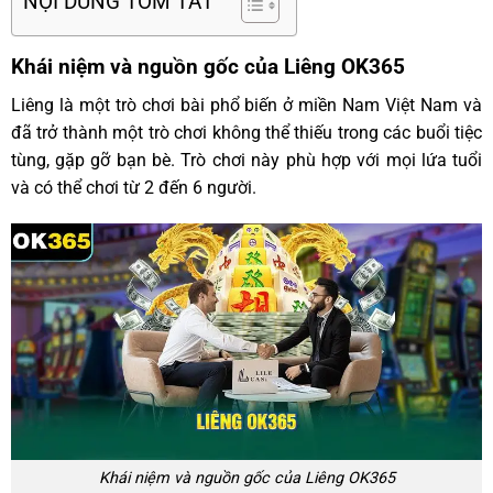
NỘI DUNG TÓM TẮT
Khái niệm và nguồn gốc của Liêng OK365
Liêng là một trò chơi bài phổ biến ở miền Nam Việt Nam và
đã trở thành một trò chơi không thể thiếu trong các buổi tiệc
tùng, gặp gỡ bạn bè. Trò chơi này phù hợp với mọi lứa tuổi
và có thể chơi từ 2 đến 6 người.
Khái niệm và nguồn gốc của Liêng OK365