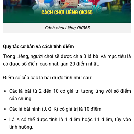
Cách chơi Liêng OK365
Quy tắc cơ bản và cách tính điểm
Trong Liêng, người chơi sẽ được chia 3 lá bài và mục tiêu là
có được số điểm cao nhất, gần 20 điểm nhất.
Điểm số của các lá bài được tính như sau:
Các lá bài từ 2 đến 10 có giá trị tương ứng với số điểm
của chúng.
Các lá bài hình (J, Q, K) có giá trị là 10 điểm.
Lá A có thể được tính là 1 điểm hoặc 11 điểm, tùy vào
tình huống.