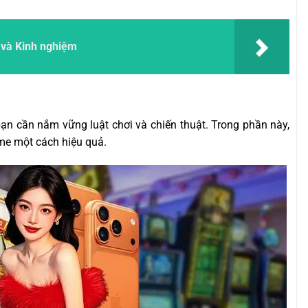
 và Kinh nghiệm
ạn cần nắm vững luật chơi và chiến thuật. Trong phần này,
me một cách hiệu quả.