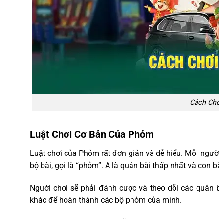
Cách Ch
Luật Chơi Cơ Bản Của Phỏm
Luật chơi của Phỏm rất đơn giản và dễ hiểu. Mỗi người
bộ bài, gọi là “phỏm”. A là quân bài thấp nhất và con bài
Người chơi sẽ phải đánh cược và theo dõi các quân bà
khác để hoàn thành các bộ phỏm của mình.