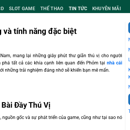
3D
SLOT GAME
THỂ THAO
TIN TỨC
KHUYỄN MÃI
và tính năng đặc biệt
ệt Nam, mang lại những giây phút thư giãn thú vị cho người
m phá tất cả các khía cạnh liên quan đến Phỏm tại
nhà cái
, với những trải nghiệm đáng nhớ sẽ khiến bạn mê mẩn.
Bài Đầy Thú Vị
, nguồn gốc và sự phát triển của game, cũng như tại sao nó