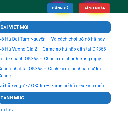
ĐĂNG KÝ
ĐĂNG NHẬP
BÀI VIẾT MỚI
Nổ Hũ Đại Tam Nguyên – Và cách chơi trò nổ hũ này
Nổ Hũ Vương Giả 2 – Game nổ hũ hấp dẫn tại OK365
Lô đề nhanh OK365 – Chơi lô đề nhanh trong ngày
Kenno phát tài OK365 – Cách kiếm lợi nhuận từ trò
Kenno
Nổ hũ xèng 777 OK365 – Game nổ hũ siêu kinh điển
DANH MỤC
Tin tức