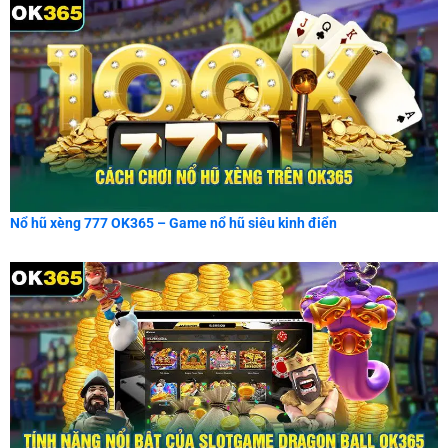
Nổ hũ xèng 777 OK365 – Game nổ hũ siêu kinh điển