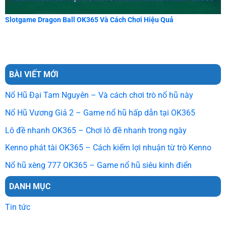
Slotgame Dragon Ball OK365 Và Cách Chơi Hiệu Quả
BÀI VIẾT MỚI
Nổ Hũ Đại Tam Nguyên – Và cách chơi trò nổ hũ này
Nổ Hũ Vương Giả 2 – Game nổ hũ hấp dẫn tại OK365
Lô đề nhanh OK365 – Chơi lô đề nhanh trong ngày
Kenno phát tài OK365 – Cách kiếm lợi nhuận từ trò Kenno
Nổ hũ xèng 777 OK365 – Game nổ hũ siêu kinh điển
DANH MỤC
Tin tức