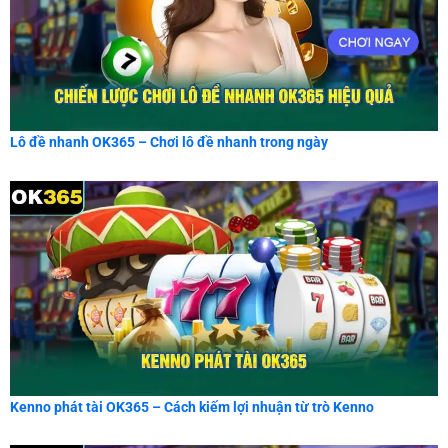
Lô đề nhanh OK365 – Chơi lô đề nhanh trong ngày
Kenno phát tài OK365 – Cách kiếm lợi nhuận từ trò Kenno