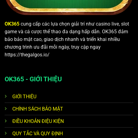
OK365
cung cấp các lựa chọn giải trí như casino live, slot
game và cá cược thể thao đa dạng hấp dẫn. OK365 đảm
bảo bảo mật cao, giao dịch nhanh và triển khai nhiều
chương trình ưu đãi mỗi ngày, truy cập ngay
https://thegalgos.io/
OK365 - GIỚI THIỆU
GIỚI THIỆU
CHÍNH SÁCH BẢO MẬT
ĐIỀU KHOẢN ĐIỆU KIỆN
QUY TẮC VÀ QUY ĐỊNH