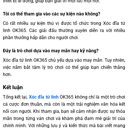
thiết bị di động, giúp bạn giải trí mọi lúc mọi nơi.
Tôi có thể tham gia vào các sự kiện nào không?
Có rất nhiều sự kiện thú vị được tổ chức trong Xóc đĩa tứ
linh OK365. Các giải đấu thường xuyên diễn ra với nhiều
phần thưởng hấp dẫn cho người chơi.
Đây là trò chơi dựa vào may mắn hay kỹ năng?
Xóc đĩa tứ linh OK365 chủ yếu dựa vào may mắn. Tuy nhiên,
việc nắm bắt tâm lý trò chơi có thể giúp bạn chiến thắng
hơn.
Kết luận
Tổng kết lại,
Xóc đĩa tứ linh
OK365 không chỉ là một trò chơi
cá cược đơn thuần, mà còn là một trải nghiệm văn hóa kết
nối con người. Khi tham gia, bạn sẽ cảm nhận được sự thỏa
mãn trong từng ván chơi và khám phá đam mê giải trí của
chính mình. Với những lưu ý và kiến thức mà bài viết mang