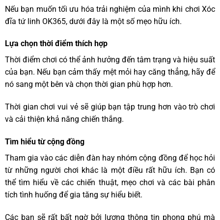
Nếu bạn muốn tối ưu hóa trải nghiệm của mình khi chơi Xóc
đĩa tứ linh OK365, dưới đây là một số mẹo hữu ích.
Lựa chọn thời điểm thích hợp
Thời điểm chơi có thể ảnh hưởng đến tâm trạng và hiệu suất
của bạn. Nếu bạn cảm thấy mệt mỏi hay căng thẳng, hãy để
nó sang một bên và chọn thời gian phù hợp hơn.
Thời gian chơi vui vẻ sẽ giúp bạn tập trung hơn vào trò chơi
và cải thiện khả năng chiến thắng.
Tìm hiểu từ cộng đồng
Tham gia vào các diễn đàn hay nhóm cộng đồng để học hỏi
từ những người chơi khác là một điều rất hữu ích. Bạn có
thể tìm hiểu về các chiến thuật, mẹo chơi và các bài phân
tích tình huống để gia tăng sự hiểu biết.
Các bạn sẽ rất bất ngờ bởi lượng thông tin phong phú mà