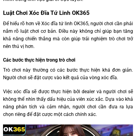
Luật Chơi Xóc Đĩa Tứ Linh OK365
Để hiểu rõ hơn về Xóc đĩa tứ linh OK365, người chơi cần phải
nắm rõ luật chơi cơ bản. Điều này không chỉ giúp bạn tăng
khả năng chiến thắng mà còn giúp trải nghiệm trò chơi trở
nên thú vị hơn.
Các bước thực hiện trong trò chơi
Trò chơi này thường có các bước thực hiện khá đơn giản.
Người chơi sẽ đặt cược vào kết quả của vòng xóc đĩa.
Việc xóc đĩa sẽ được thực hiện bởi dealer và người chơi sẽ
không thể nhìn thấy dấu hiệu của viên xúc xắc. Dựa vào khả
năng phân tích và cảm nhận, người chơi cần đưa ra lựa
chọn riêng để đặt cược một cách chính xác.