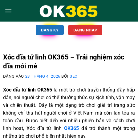
ĐĂNG KÝ
ĐĂNG NHẬP
Xóc đĩa tứ linh OK365 – Trải nghiệm xóc
đĩa mới mẻ
ĐĂNG VÀO
28 THÁNG 4, 2026
BỞI
SEO
Xóc đĩa tứ linh OK365
là một trò chơi truyền thống đầy hấp
dẫn, nơi người chơi có thể thưởng thức sự kịch tính, vận may
và chiến thuật. Đây là một dạng trò chơi giải trí trang sức
không chỉ thu hút người chơi ở Việt Nam mà còn lan tỏa ra
toàn cầu. Được biết đến với nhiều phiên bản và cách chơi
linh hoạt, Xóc đĩa tứ linh
OK365
đã trở thành một trong
những trò chơi phổ biến nhất hiện nay.