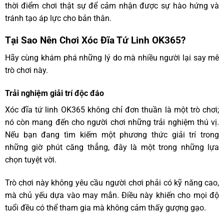
thời điểm chơi thật sự để cảm nhận được sự hào hứng và
tránh tạo áp lực cho bản thân.
Tại Sao Nên Chơi Xóc Đĩa Tứ Linh OK365?
Hãy cùng khám phá những lý do mà nhiều người lại say mê
trò chơi này.
Trải nghiệm giải trí độc đáo
Xóc đĩa tứ linh OK365 không chỉ đơn thuần là một trò chơi;
nó còn mang đến cho người chơi những trải nghiệm thú vị.
Nếu bạn đang tìm kiếm một phương thức giải trí trong
những giờ phút căng thẳng, đây là một trong những lựa
chọn tuyệt vời.
Trò chơi này không yêu cầu người chơi phải có kỹ năng cao,
mà chủ yếu dựa vào may mắn. Điều này khiến cho mọi độ
tuổi đều có thể tham gia mà không cảm thấy gượng gạo.