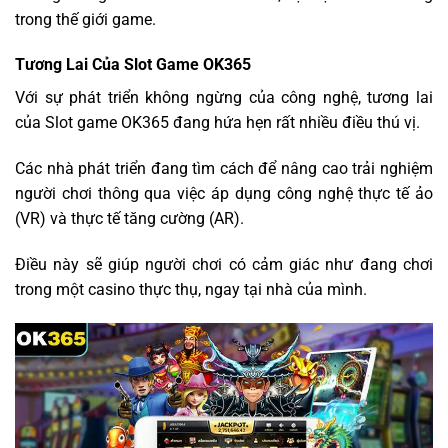
trong thế giới game.
Tương Lai Của Slot Game OK365
Với sự phát triển không ngừng của công nghệ, tương lai
của Slot game OK365 đang hứa hẹn rất nhiều điều thú vị.
Các nhà phát triển đang tìm cách để nâng cao trải nghiệm
người chơi thông qua việc áp dụng công nghệ thực tế ảo
(VR) và thực tế tăng cường (AR).
Điều này sẽ giúp người chơi có cảm giác như đang chơi
trong một casino thực thụ, ngay tại nhà của mình.