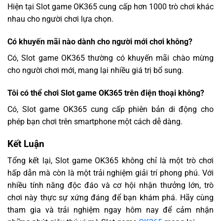
Hiện tại Slot game OK365 cung cấp hơn 1000 trò chơi khác
nhau cho người chơi lựa chọn.
Có khuyến mãi nào dành cho người mới chơi không?
Có, Slot game OK365 thường có khuyến mãi chào mừng
cho người chơi mới, mang lại nhiều giá trị bổ sung.
Tôi có thể chơi Slot game OK365 trên điện thoại không?
Có, Slot game OK365 cung cấp phiên bản di động cho
phép bạn chơi trên smartphone một cách dễ dàng.
Kết Luận
Tổng kết lại, Slot game OK365 không chỉ là một trò chơi
hấp dẫn mà còn là một trải nghiệm giải trí phong phú. Với
nhiều tính năng độc đáo và cơ hội nhận thưởng lớn, trò
chơi này thực sự xứng đáng để bạn khám phá. Hãy cùng
tham gia và trải nghiệm ngay hôm nay để cảm nhận