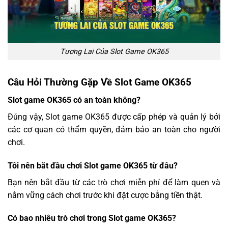
Tương Lai Của Slot Game OK365
Câu Hỏi Thường Gặp Về Slot Game OK365
Slot game OK365 có an toàn không?
Đúng vậy, Slot game OK365 được cấp phép và quản lý bởi
các cơ quan có thẩm quyền, đảm bảo an toàn cho người
chơi.
Tôi nên bắt đầu chơi Slot game OK365 từ đâu?
Bạn nên bắt đầu từ các trò chơi miễn phí để làm quen và
nắm vững cách chơi trước khi đặt cược bằng tiền thật.
Có bao nhiêu trò chơi trong Slot game OK365?